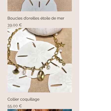
Boucles d’oreilles étoile de mer
Prix
39,00 €
Collier coquillage
Prix
55,00 €