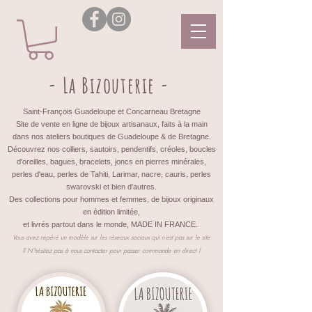
- La Bizouterie -
Saint-François Guadeloupe et Concarneau Bretagne
Site de vente en ligne de bijoux artisanaux, faits à la main
dans nos ateliers boutiques de Guadeloupe & de Bretagne.
Découvrez nos colliers, sautoirs, pendentifs, créoles, boucles
d'oreilles, bagues, bracelets, joncs en pierres minérales,
perles d'eau, perles de Tahiti, Larimar, nacre, cauris, perles
swarovski et bien d'autres.
Des collections pour hommes et femmes, de bijoux originaux
en édition limitée,
et livrés partout dans le monde, MADE IN FRANCE.
Vous avez repéré un modèle sur les réseaux sociaux qui n'est pas sur le site
?
N'hésitez pas à nous contacter pour passer commande en direct !