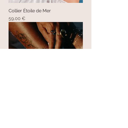
Collier Étoile de Mer
Prix
59,00 €
Chaîne de cheville Cauri
Prix
39,00 €