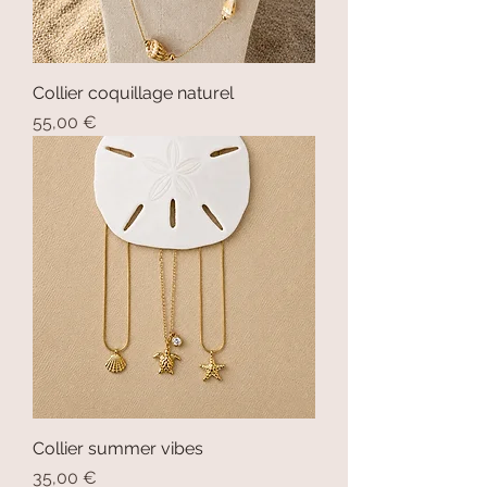
Collier coquillage naturel
Prix
55,00 €
Collier summer vibes
Prix
35,00 €