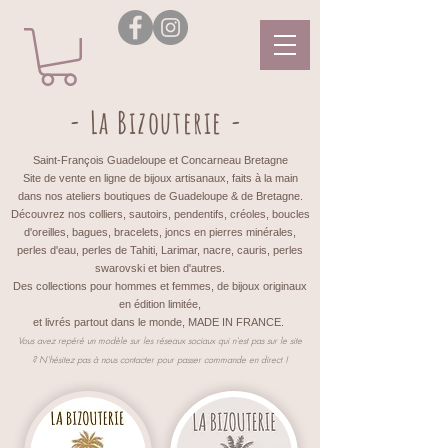
- La Bizouterie -
Saint-François Guadeloupe et Concarneau Bretagne
Site de vente en ligne de bijoux artisanaux, faits à la main
dans nos ateliers boutiques de Guadeloupe & de Bretagne.
Découvrez nos colliers, sautoirs, pendentifs, créoles, boucles
d'oreilles, bagues, bracelets, joncs en pierres minérales,
perles d'eau, perles de Tahiti, Larimar, nacre, cauris, perles
swarovski et bien d'autres.
Des collections pour hommes et femmes, de bijoux originaux
en édition limitée,
et livrés partout dans le monde, MADE IN FRANCE.
Vous avez repéré un modèle sur les réseaux sociaux qui n'est pas sur le site
?
N'hésitez pas à nous contacter pour passer commande en direct !