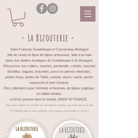
- La Bizouterie -
Saint-François Guadeloupe et Concarneau Bretagne
Site de vente en ligne de bijoux artisanaux, faits à la main
dans nos ateliers boutiques de Guadeloupe & de Bretagne.
Découvrez nos colliers, sautoirs, pendentifs, créoles, boucles
d'oreilles, bagues, bracelets, joncs en pierres minérales,
perles d'eau, perles de Tahiti, Larimar, nacre, cauris, perles
swarovski et bien d'autres.
Des collections pour hommes et femmes, de bijoux originaux
en édition limitée,
et livrés partout dans le monde, MADE IN FRANCE.
Vous avez repéré un modèle sur les réseaux sociaux qui n'est pas sur le site
?
N'hésitez pas à nous contacter pour passer commande en direct !