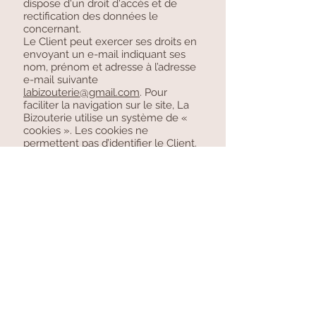
dispose d'un droit d'accès et de
rectification des données le
concernant.
Le Client peut exercer ses droits en
envoyant un e-mail indiquant ses
nom, prénom et adresse à l’adresse
e-mail suivante
labizouterie@gmail.com
. Pour
faciliter la navigation sur le site, La
Bizouterie utilise un système de «
cookies ». Les cookies ne
permettent pas d’identifier le Client.
La Bizouterie vous informe que vous
pouvez vous opposer à
l'enregistrement de "cookies" en
configurant votre navigateur logiciel
de navigation.
10. Propriété intellectuelle
La Bizouterie est une marque
déposée à l’INPI, l’ensemble des
graphismes est protégé et ne peut
être utilisé à des fins commerciales
sans autorisation préalable de la
direction. Toutes les mentions,