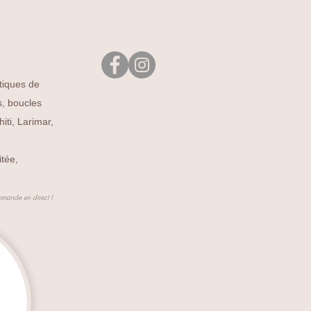
utiques de
s, boucles
iti, Larimar,
itée,
mmande en direct !