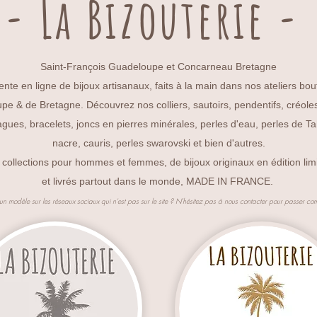
- La Bizouterie -
Saint-François Guadeloupe et Concarneau Bretagne
ente en ligne de bijoux artisanaux, faits à la main dans nos ateliers bo
e & de Bretagne. Découvrez nos colliers, sautoirs, pendentifs, créole
bagues, bracelets, joncs en pierres minérales, perles d'eau, perles de Tah
nacre, cauris, perles swarovski et bien d'autres.
collections pour hommes et femmes, de bijoux originaux en édition lim
et livrés partout dans le monde, MADE IN FRANCE.
n modèle sur les réseaux sociaux qui n'est pas sur le site ?
N'hésitez pas à nous contacter pour passer co