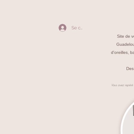
Se connecter
Site de v
Guadeloup
d'oreilles, 
Des 
Vous avez repéré u