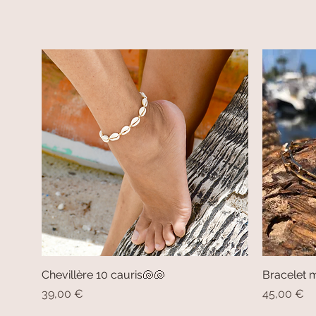
Chevillère 10 cauris🐚🐚
Aperçu rapide
Bracelet m
Prix
Prix
39,00 €
45,00 €