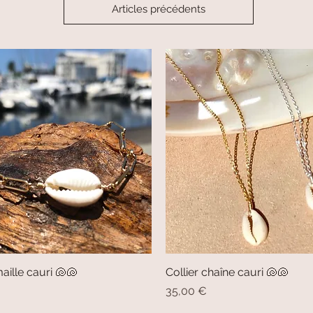
Articles précédents
aille cauri 🐚🐚
Aperçu rapide
Collier chaîne cauri 🐚🐚
Aperçu rapide
Prix
35,00 €