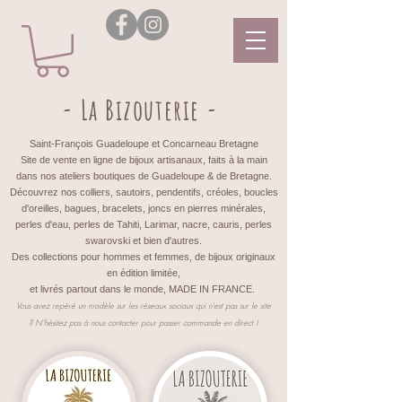
- La Bizouterie -
Saint-François Guadeloupe et Concarneau Bretagne
Site de vente en ligne de bijoux artisanaux, faits à la main
dans nos ateliers boutiques de Guadeloupe & de Bretagne.
Découvrez nos colliers, sautoirs, pendentifs, créoles, boucles
d'oreilles, bagues, bracelets, joncs en pierres minérales,
perles d'eau, perles de Tahiti, Larimar, nacre, cauris, perles
swarovski et bien d'autres.
Des collections pour hommes et femmes, de bijoux originaux
en édition limitée,
et livrés partout dans le monde, MADE IN FRANCE.
Vous avez repéré un modèle sur les réseaux sociaux qui n'est pas sur le site
?
N'hésitez pas à nous contacter pour passer commande en direct !