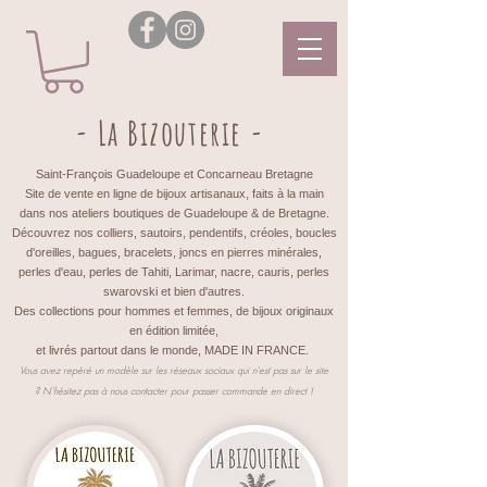
- La Bizouterie -
Saint-François Guadeloupe et Concarneau Bretagne
Site de vente en ligne de bijoux artisanaux, faits à la main
dans nos ateliers boutiques de Guadeloupe & de Bretagne.
Découvrez nos colliers, sautoirs, pendentifs, créoles, boucles
d'oreilles, bagues, bracelets, joncs en pierres minérales,
perles d'eau, perles de Tahiti, Larimar, nacre, cauris, perles
swarovski et bien d'autres.
Des collections pour hommes et femmes, de bijoux originaux
en édition limitée,
et livrés partout dans le monde, MADE IN FRANCE.
Vous avez repéré un modèle sur les réseaux sociaux qui n'est pas sur le site
?
N'hésitez pas à nous contacter pour passer commande en direct !