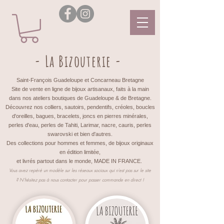
- La Bizouterie -
Saint-François Guadeloupe et Concarneau Bretagne
Site de vente en ligne de bijoux artisanaux, faits à la main
dans nos ateliers boutiques de Guadeloupe & de Bretagne.
Découvrez nos colliers, sautoirs, pendentifs, créoles, boucles
d'oreilles, bagues, bracelets, joncs en pierres minérales,
perles d'eau, perles de Tahiti, Larimar, nacre, cauris, perles
swarovski et bien d'autres.
Des collections pour hommes et femmes, de bijoux originaux
en édition limitée,
et livrés partout dans le monde, MADE IN FRANCE.
Vous avez repéré un modèle sur les réseaux sociaux qui n'est pas sur le site
?
N'hésitez pas à nous contacter pour passer commande en direct !