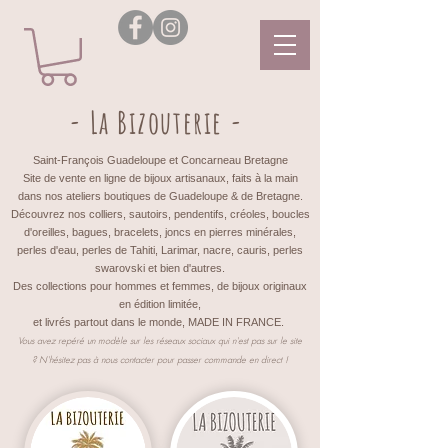
- La Bizouterie -
Saint-François Guadeloupe et Concarneau Bretagne
Site de vente en ligne de bijoux artisanaux, faits à la main
dans nos ateliers boutiques de Guadeloupe & de Bretagne.
Découvrez nos colliers, sautoirs, pendentifs, créoles, boucles
d'oreilles, bagues, bracelets, joncs en pierres minérales,
perles d'eau, perles de Tahiti, Larimar, nacre, cauris, perles
swarovski et bien d'autres.
Des collections pour hommes et femmes, de bijoux originaux
en édition limitée,
et livrés partout dans le monde, MADE IN FRANCE.
Vous avez repéré un modèle sur les réseaux sociaux qui n'est pas sur le site
?
N'hésitez pas à nous contacter pour passer commande en direct !