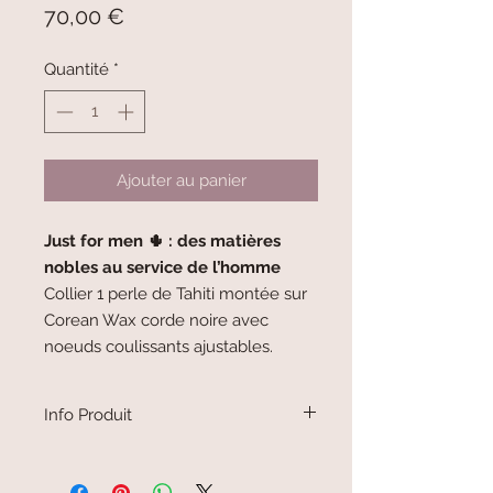
Prix
70,00 €
Quantité
*
Ajouter au panier
Just for men 🌵 : des matières
nobles au service de l’homme
Collier 1 perle de Tahiti montée sur
Corean Wax corde noire avec
noeuds coulissants ajustables.
Info Produit
Longueur minimum : 42 cm
Diamètre de la perle de Tahiti : 10 mm