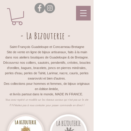
- La Bizouterie -
Saint-François Guadeloupe et Concarneau Bretagne
Site de vente en ligne de bijoux artisanaux, faits à la main
dans nos ateliers boutiques de Guadeloupe & de Bretagne.
Découvrez nos colliers, sautoirs, pendentifs, créoles, boucles
d'oreilles, bagues, bracelets, joncs en pierres minérales,
perles d'eau, perles de Tahiti, Larimar, nacre, cauris, perles
swarovski et bien d'autres.
Des collections pour hommes et femmes, de bijoux originaux
en édition limitée,
et livrés partout dans le monde, MADE IN FRANCE.
Vous avez repéré un modèle sur les réseaux sociaux qui n'est pas sur le site
?
N'hésitez pas à nous contacter pour passer commande en direct !