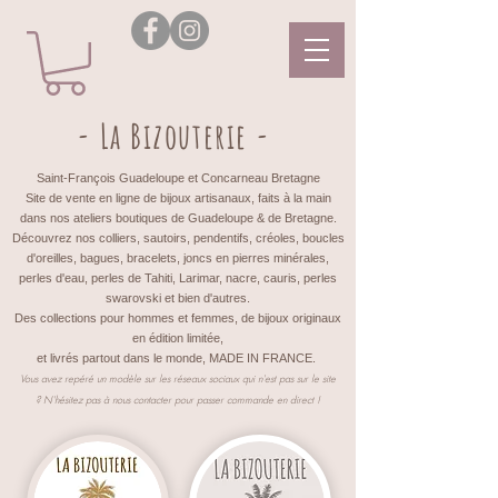
- La Bizouterie -
Saint-François Guadeloupe et Concarneau Bretagne
Site de vente en ligne de bijoux artisanaux, faits à la main
dans nos ateliers boutiques de Guadeloupe & de Bretagne.
Découvrez nos colliers, sautoirs, pendentifs, créoles, boucles
d'oreilles, bagues, bracelets, joncs en pierres minérales,
perles d'eau, perles de Tahiti, Larimar, nacre, cauris, perles
swarovski et bien d'autres.
Des collections pour hommes et femmes, de bijoux originaux
en édition limitée,
et livrés partout dans le monde, MADE IN FRANCE.
Vous avez repéré un modèle sur les réseaux sociaux qui n'est pas sur le site
?
N'hésitez pas à nous contacter pour passer commande en direct !