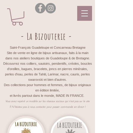
- La Bizouterie -
Saint-François Guadeloupe et Concarneau Bretagne
Site de vente en ligne de bijoux artisanaux, faits à la main
dans nos ateliers boutiques de Guadeloupe & de Bretagne.
Découvrez nos colliers, sautoirs, pendentifs, créoles, boucles
d'oreilles, bagues, bracelets, joncs en pierres minérales,
perles d'eau, perles de Tahiti, Larimar, nacre, cauris, perles
swarovski et bien d'autres.
Des collections pour hommes et femmes, de bijoux originaux
en édition limitée,
et livrés partout dans le monde, MADE IN FRANCE.
Vous avez repéré un modèle sur les réseaux sociaux qui n'est pas sur le site
?
N'hésitez pas à nous contacter pour passer commande en direct !