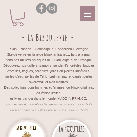
- La Bizouterie -
Saint-François Guadeloupe et Concarneau Bretagne
Site de vente en ligne de bijoux artisanaux, faits à la main
dans nos ateliers boutiques de Guadeloupe & de Bretagne.
Découvrez nos colliers, sautoirs, pendentifs, créoles, boucles
d'oreilles, bagues, bracelets, joncs en pierres minérales,
perles d'eau, perles de Tahiti, Larimar, nacre, cauris, perles
swarovski et bien d'autres.
Des collections pour hommes et femmes, de bijoux originaux
en édition limitée,
et livrés partout dans le monde, MADE IN FRANCE.
Vous avez repéré un modèle sur les réseaux sociaux qui n'est pas sur le site
?
N'hésitez pas à nous contacter pour passer commande en direct !