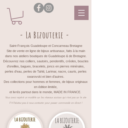
- La Bizouterie -
Saint-François Guadeloupe et Concarneau Bretagne
Site de vente en ligne de bijoux artisanaux, faits à la main
dans nos ateliers boutiques de Guadeloupe & de Bretagne.
Découvrez nos colliers, sautoirs, pendentifs, créoles, boucles
d'oreilles, bagues, bracelets, joncs en pierres minérales,
perles d'eau, perles de Tahiti, Larimar, nacre, cauris, perles
swarovski et bien d'autres.
Des collections pour hommes et femmes, de bijoux originaux
en édition limitée,
et livrés partout dans le monde, MADE IN FRANCE.
Vous avez repéré un modèle sur les réseaux sociaux qui n'est pas sur le site
?
N'hésitez pas à nous contacter pour passer commande en direct !