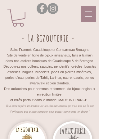
- La Bizouterie -
Saint-François Guadeloupe et Concarneau Bretagne
Site de vente en ligne de bijoux artisanaux, faits à la main
dans nos ateliers boutiques de Guadeloupe & de Bretagne.
Découvrez nos colliers, sautoirs, pendentifs, créoles, boucles
d'oreilles, bagues, bracelets, joncs en pierres minérales,
perles d'eau, perles de Tahiti, Larimar, nacre, cauris, perles
swarovski et bien d'autres.
Des collections pour hommes et femmes, de bijoux originaux
en édition limitée,
et livrés partout dans le monde, MADE IN FRANCE.
Vous avez repéré un modèle sur les réseaux sociaux qui n'est pas sur le site
?
N'hésitez pas à nous contacter pour passer commande en direct !