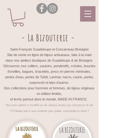
- La Bizouterie -
Saint-François Guadeloupe et Concarneau Bretagne
Site de vente en ligne de bijoux artisanaux, faits à la main
dans nos ateliers boutiques de Guadeloupe & de Bretagne.
Découvrez nos colliers, sautoirs, pendentifs, créoles, boucles
d'oreilles, bagues, bracelets, joncs en pierres minérales,
perles d'eau, perles de Tahiti, Larimar, nacre, cauris, perles
swarovski et bien d'autres.
Des collections pour hommes et femmes, de bijoux originaux
en édition limitée,
et livrés partout dans le monde, MADE IN FRANCE.
Vous avez repéré un modèle sur les réseaux sociaux qui n'est pas sur le site
?
N'hésitez pas à nous contacter pour passer commande en direct !